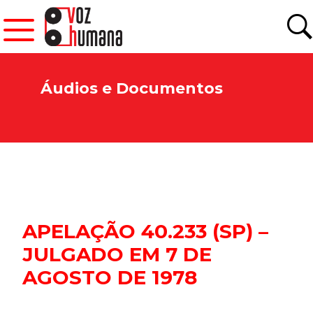
Áudios e Documentos
Newsletter.
Assine e receba os conteúdos no seu e-mail.
APELAÇÃO 40.233 (SP) –
JULGADO EM 7 DE
*
AGOSTO DE 1978
CADASTRAR