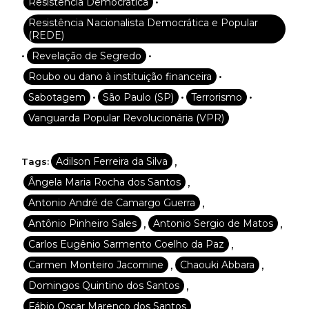
•
Resistência Democrática
Resistência Nacionalista Democrática e Popular
(REDE)
•
•
Revelação de Segredo
•
Roubo ou dano à instituição financeira
•
•
•
Sabotagem
São Paulo (SP)
Terrorismo
Vanguarda Popular Revolucionária (VPR)
,
Adilson Ferreira da Silva
Tags:
,
Ângela Maria Rocha dos Santos
,
Antonio André de Camargo Guerra
,
,
Antônio Pinheiro Sales
Antonio Sergio de Matos
,
Carlos Eugênio Sarmento Coelho da Paz
,
,
Carmen Monteiro Jacomine
Chaouki Abbara
,
Domingos Quintino dos Santos
,
Fábio Oscar Marenco dos Santos