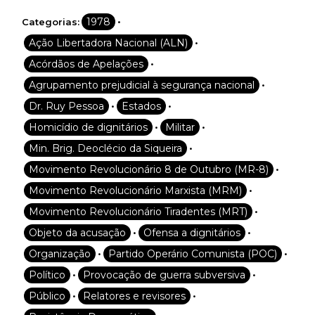
Desenvolvido por SendPulse
•
1978
Categorias:
•
Ação Libertadora Nacional (ALN)
•
Acórdãos de Apelações
•
Agrupamento prejudicial à segurança nacional
•
•
Dr. Ruy Pessoa
Estados
•
•
Homicídio de dignitários
Militar
•
Min. Brig. Deoclécio da Siqueira
•
Movimento Revolucionário 8 de Outubro (MR-8)
•
Movimento Revolucionário Marxista (MRM)
•
Movimento Revolucionário Tiradentes (MRT)
•
•
Objeto da acusação
Ofensa a dignitários
•
•
Organização
Partido Operário Comunista (POC)
•
•
Político
Provocação de guerra subversiva
•
•
Público
Relatores e revisores