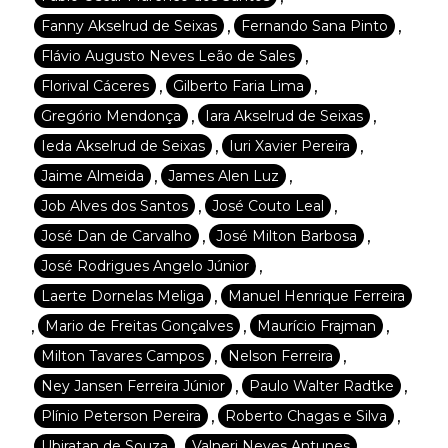
,
,
Fanny Akselrud de Seixas
Fernando Sana Pinto
,
Flávio Augusto Neves Leão de Sales
,
,
Florival Cáceres
Gilberto Faria Lima
,
,
Gregório Mendonça
Iara Akselrud de Seixas
,
,
Ieda Akselrud de Seixas
Iuri Xavier Pereira
,
,
Jaime Almeida
James Alen Luz
,
,
Job Alves dos Santos
José Couto Leal
,
,
José Dan de Carvalho
José Milton Barbosa
,
José Rodrigues Angelo Júnior
,
Laerte Dornelas Meliga
Manuel Henrique Ferreira
,
,
,
Mario de Freitas Gonçalves
Maurício Frajman
,
,
Milton Tavares Campos
Nelson Ferreira
,
,
Ney Jansen Ferreira Júnior
Paulo Walter Radtke
,
,
Plínio Peterson Pereira
Roberto Chagas e Silva
,
,
Ubiratan de Souza
Valneri Neves Antunes