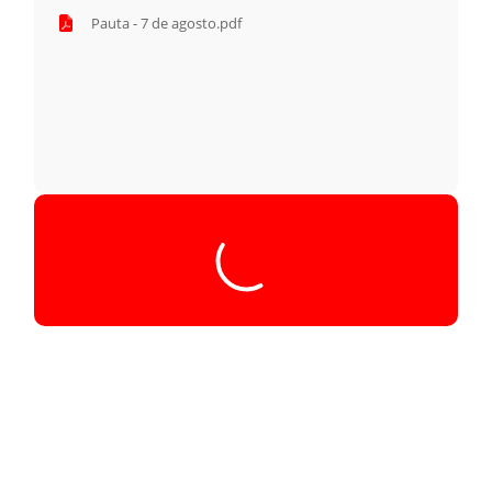
Pauta - 7 de agosto.pdf
Tocador
Seq016_00.28.40_40.233
de
áudio
00:00
/
00:00
Sessão 49ª - Secreta
Sessão 49ª - Secreta 2ª PARTE
Seq016_00.28.40_40.233