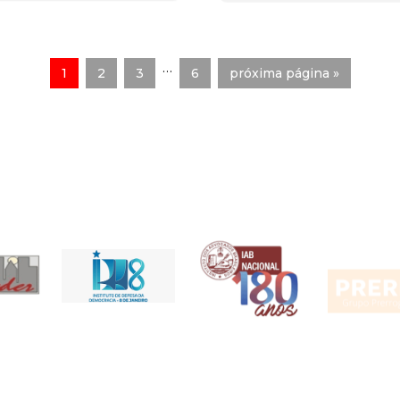
…
1
2
3
6
próxima página »