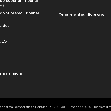
 do Superior Tribunal
TM)
 do Supremo Tribunal
cidos
ÕES
a
na na mídia
cionalista Democrática e Popular (REDE) | Voz Humana © 2026 - Todos os dire