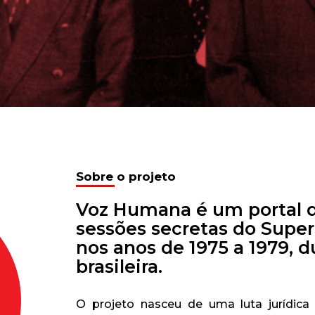
sine e receba os conteúdos no seu e-mail.
CADASTRAR
Desenvolvido por SendPulse
Sobre o projeto
Voz Humana é um portal q
sessões secretas do Superi
nos anos de 1975 a 1979, d
brasileira.
O projeto nasceu de uma luta jurídic