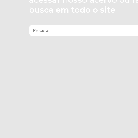
acessar nosso acervo ou 
busca em todo o site
Search
for: