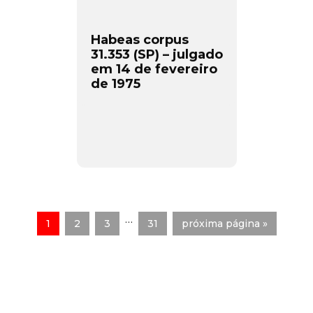
Habeas corpus
31.353 (SP) – julgado
em 14 de fevereiro
de 1975
…
1
2
3
31
próxima página »