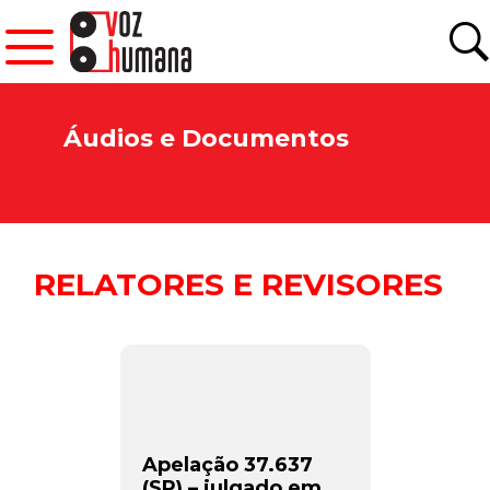
Áudios e Documentos
RELATORES E REVISORES
Apelação 37.637
(SP) – julgado em