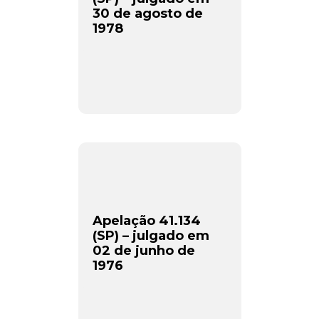
30 de agosto de
1978
Newsletter.
Assine e receba os conteúdos no seu e-mail.
Apelação 41.134
*
(SP) – julgado em
02 de junho de
1976
CADASTRAR
Desenvolvido por SendPulse