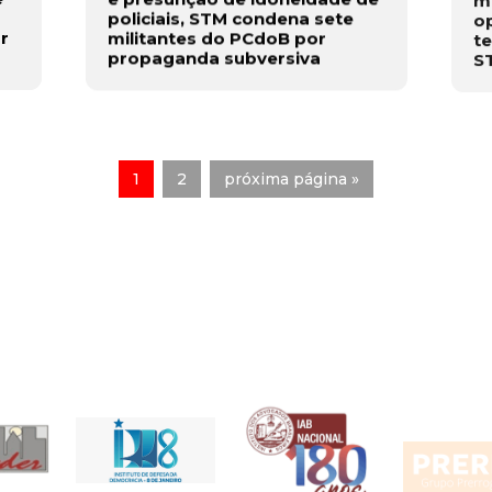
policiais, STM condena sete
o
r
militantes do PCdoB por
t
propaganda subversiva
S
1
2
próxima página »