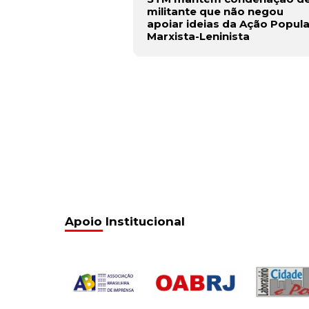
militante que não negou
apoiar ideias da Ação Popula
Marxista-Leninista
Apoio Institucional