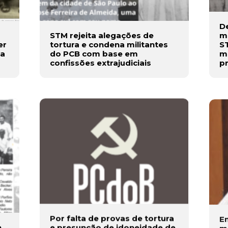
De
STM rejeita alegações de
me
er
tortura e condena militantes
S
ia
do PCB com base em
mi
confissões extrajudiciais
p
Por falta de provas de tortura
E
e
e presunção de idoneidade de
mi