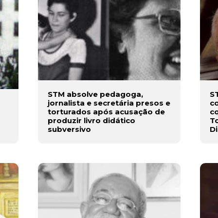
CADASTRAR
Desenvolvido por SendPulse
STM absolve pedagoga,
S
jornalista e secretária presos e
co
torturados após acusação de
co
produzir livro didático
T
subversivo
Di