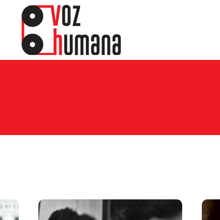
ewsletter.
sine e receba os conteúdos no seu e-mail.