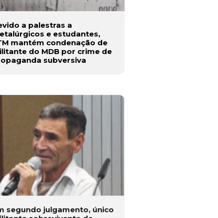
vido a palestras a
talúrgicos e estudantes,
TM mantém condenação de
litante do MDB por crime de
ropaganda subversiva
m segundo julgamento, único
litante sobrevivente de