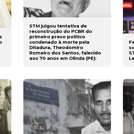
STM julgou tentativa de
reconstrução do PCBR do
s
primeiro preso político
o
condenado à morte pela
F
Ditadura, Theodomiro
so
Romeiro dos Santos, falecido
ST
aos 70 anos em Olinda (PE):
Le