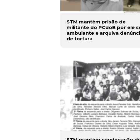
STM mantém prisão de
militante do PCdoB por ele s
ambulante e arquiva denúnc
de tortura
STM mantém condenação d