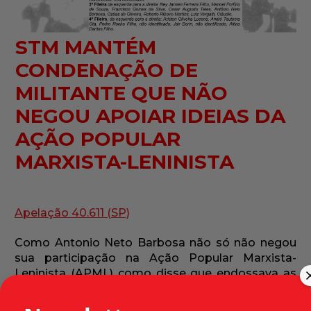
STM MANTÉM
CONDENAÇÃO DE
MILITANTE QUE NÃO
NEGOU APOIAR IDEIAS DA
AÇÃO POPULAR
MARXISTA-LENINISTA
Apelação 40.611 (SP)
Como Antonio Neto Barbosa não só não negou
sua participação na Ação Popular Marxista-
Leninista (APML) como disse que endossava as
ideias da organização, o Superior Tribunal Militar
(STM) manteve, em 1976, sentença que o