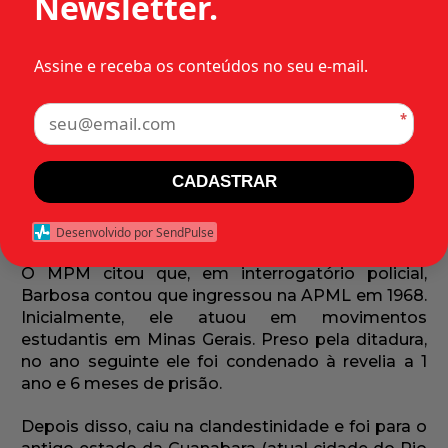
Newsletter.
condenou a 3 anos de prisão.
O Ministério Público Militar (MPM) denunciou
Assine e receba os conteúdos no seu e-mail.
Antonio Neto Barbosa pelo crime de filiação a
grupo que exerça atividades prejudiciais ou
*
perigosas à segurança nacional, previsto no
artigo 14 da Lei de Segurança Nacional (Decreto-
Lei 898/1969) e punido com pena de 2 a 5 anos de
CADASTRAR
reclusão, para os organizadores ou
mantenedores, e de 6 meses a 2 anos, para os
Desenvolvido por SendPulse
demais.
O MPM citou que, em interrogatório policial,
Barbosa contou que ingressou na APML em 1968.
Inicialmente, ele atuou em movimentos
estudantis em Minas Gerais. Preso pela ditadura,
no ano seguinte ele foi condenado à revelia a 1
ano e 6 meses de prisão.
Depois disso, caiu na clandestinidade e foi para o