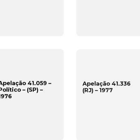
Apelação 41.059 –
Apelação 41.336
Político – (SP) –
(RJ) – 1977
1976