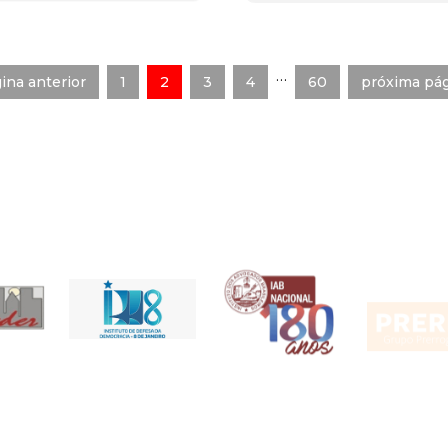
…
ina anterior
1
2
3
4
60
próxima pág