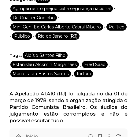
•
Agrupamento prejudicial à segurança nacional
•
Dr. Gualter Godinho
•
Min. Gen. Ex. Carlos Alberto Cabral Ribeiro
Político
•
•
Público
Rio de Janeiro (RJ)
,
Aloísio Santos Filho
Tags:
,
,
Estanislau Alckmin Magalhães
Fred Saad
,
Maria Laura Bastos Santos
Tortura
A Apelação 41.410 (RJ) foi julgada no dia 01 de
março de 1978, sendo a organização atingida o
Partido Comunista Brasileiro. Os áudios do
julgamento estão corrompidos e não é
possível escutar tudo.
Início