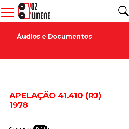
Áudios e Documentos
APELAÇÃO 41.410 (RJ) –
1978
•
1978
Categorias: