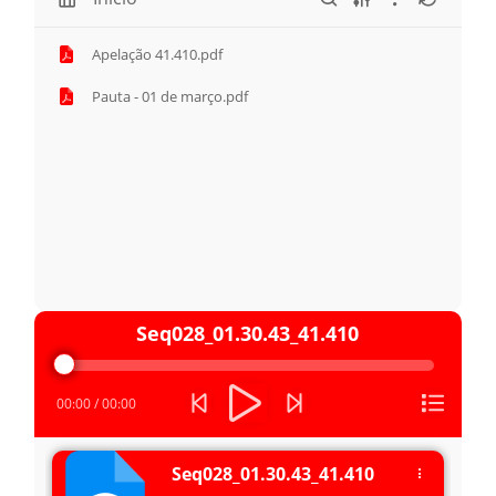
Apelação 41.410.pdf
Pauta - 01 de março.pdf
Tocador
Seq028_01.30.43_41.410
de
áudio
00:00
/
00:00
Seq028_01.30.43_41.410