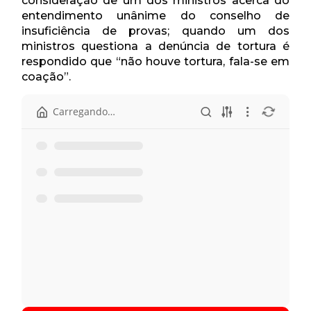
consideração de um dos ministros acerca do
entendimento unânime do conselho de
insuficiência de provas; quando um dos
ministros questiona a denúncia de tortura é
respondido que “não houve tortura, fala-se em
coação”.
Início
1977 - Apelação 41.336 02.3 parte I.wav
1977 - Apelação 41.336 02.3 parte II.wav
Apelação 41.336.pdf
Autos da Apelação 41.336-1976-V.1 (3433) (RJ).pdf
Autos da Apelação 41.336-1976-V.2 (3433) (RJ).pdf
Autos da Apelação 41.336-1976-V.3 (3433) (RJ).pdf
Fichamento da Apelação 41.336 (RJ).pdf