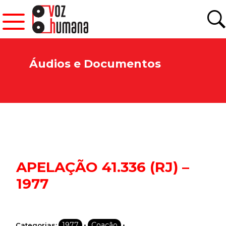
Áudios e Documentos
APELAÇÃO 41.336 (RJ) –
1977
•
•
1977
Coação
Categorias: