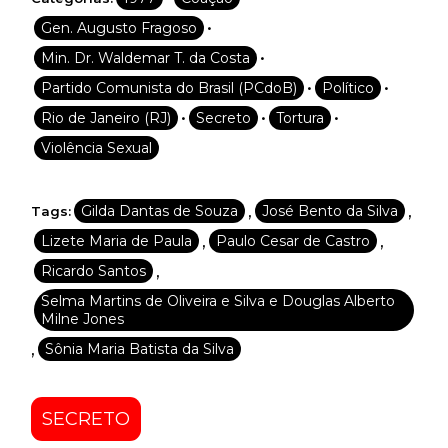
•
Gen. Augusto Fragoso
•
Min. Dr. Waldemar T. da Costa
•
•
Partido Comunista do Brasil (PCdoB)
Político
•
•
•
Rio de Janeiro (RJ)
Secreto
Tortura
Violência Sexual
,
,
Gilda Dantas de Souza
José Bento da Silva
Tags:
,
,
Lizete Maria de Paula
Paulo Cesar de Castro
,
Ricardo Santos
Selma Martins de Oliveira e Silva e Douglas Alberto
Milne Jones
,
Sônia Maria Batista da Silva
SECRETO