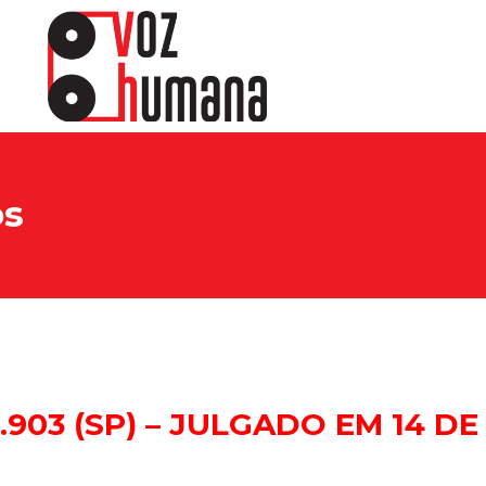
os
ewsletter.
sine e receba os conteúdos no seu e-mail.
903 (SP) – JULGADO EM 14 DE
CADASTRAR