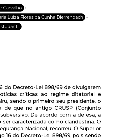
•
e Carvalho
•
aria Luiza Flores da Cunha Bierrenbach
studantil
16 do Decreto-Lei 898/69 de divulgarem
ícias críticas ao regime ditatorial e
u, sendo o primeiro seu presidente, o
ima de que no antigo CRUSP (Conjunto
 subversivo. De acordo com a defesa, a
o ser caracterizada como clandestina. O
egurança Nacional, recorreu. O Superior
igo 16 do Decreto-Lei 898/69, pois sendo