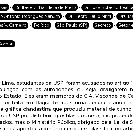
•
•
lsas
Dr. Iberê Z. Bandeira de Mello
Dr. José Roberto Leal d
Desenvolvido por SendPulse
•
•
co Antônio Rodrigues Nahum
Dr. Pedro Paulo Nrini
Dra. M
•
•
•
•
es V. Carneiro
Político
São Paulo (SP)
Secreto
Setor e
Komori
 Lima, estudantes da USP, foram acusados no artigo 
pulação com as autoridades, ou seja, divulgarem not
 Estado. Eles eram membros do C.A. Visconde de Cair
são foi feita em flagrante após uma denúncia anôn
ma gráfica clandestina que produziu material de cunho
 da USP por distribuir apostilas do curso, não podend
dos, mas o Ministério Público, obrigado pela Lei de S
e ainda apontou a denúncia errou em classificar no art