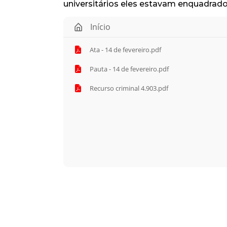
universitários eles estavam enquadrad
Início
Ata - 14 de fevereiro.pdf
Pauta - 14 de fevereiro.pdf
Recurso criminal 4.903.pdf