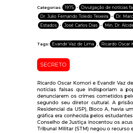
•
1975
Divulgação de notícias fa
Categorias:
•
Dr. Julio Fernando Toledo Teixeira
Dr. Mar
•
•
Estados
José Carlos Dias
Min. Dr. Alcid
,
Evandir Vaz de Lima
Ricardo Oscar 
Tags:
SECRETO
Ricardo Oscar Komori e Evandir Vaz de
notícias falsas que indisporiam a po
denunciarem os crimes cometidos pelo
segundo seu diretor cultural. A pri
Residencial da USP), Bloco A, havia u
gráfica era conhecida pelos estudantes
Conselho de Justiça inocentou os acusa
Tribunal Militar (STM) negou o recurso 