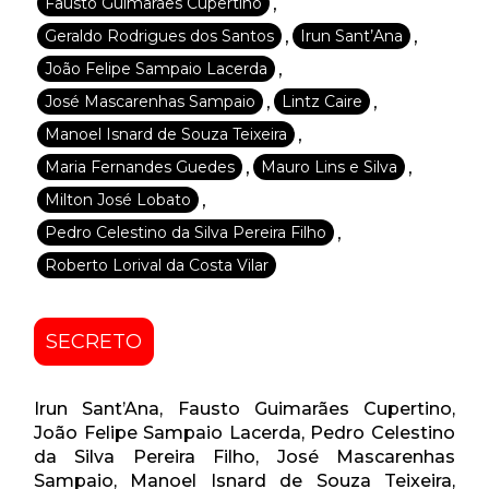
,
Fausto Guimarães Cupertino
,
,
Geraldo Rodrigues dos Santos
Irun Sant’Ana
,
João Felipe Sampaio Lacerda
,
,
José Mascarenhas Sampaio
Lintz Caire
,
Manoel Isnard de Souza Teixeira
,
,
Maria Fernandes Guedes
Mauro Lins e Silva
,
Milton José Lobato
,
Pedro Celestino da Silva Pereira Filho
Roberto Lorival da Costa Vilar
SECRETO
Irun Sant’Ana, Fausto Guimarães Cupertino,
João Felipe Sampaio Lacerda, Pedro Celestino
da Silva Pereira Filho, José Mascarenhas
Sampaio, Manoel Isnard de Souza Teixeira,