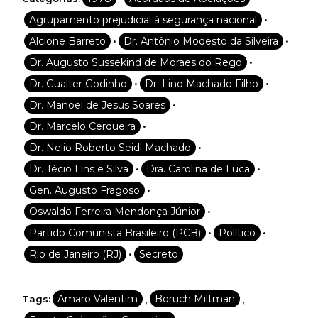
•
Agrupamento prejudicial à segurança nacional
•
•
Alcione Barreto
Dr. Antônio Modesto da Silveira
•
Dr. Augusto Sussekind de Moraes do Rego
•
•
Dr. Gualter Godinho
Dr. Lino Machado Filho
•
Dr. Manoel de Jesus Soares
•
Dr. Marcelo Cerqueira
•
Dr. Nelio Roberto Seidl Machado
•
•
Dr. Técio Lins e Silva
Dra. Carolina de Luca
•
Gen. Augusto Fragoso
•
Oswaldo Ferreira Mendonça Júnior
•
•
Partido Comunista Brasileiro (PCB)
Político
•
Rio de Janeiro (RJ)
Secreto
,
,
Amaro Valentim
Boruch Miltman
Tags: