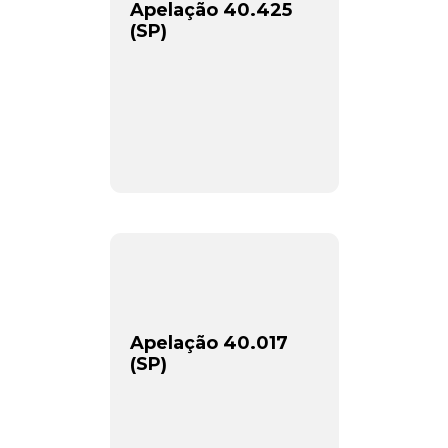
Apelação 40.425
(SP)
Newsletter.
Assine e receba os conteúdos no seu e-mail.
*
CADASTRAR
Apelação 40.017
(SP)
Desenvolvido por SendPulse