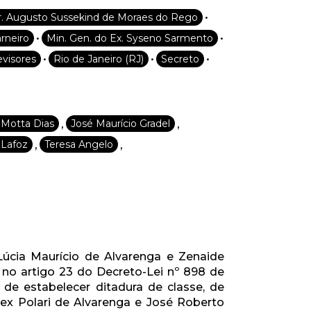
•
r. Augusto Sussekind de Moraes do Rego
•
•
arneiro
Min. Gen. do Ex. Syseno Sarmento
•
•
•
evisores
Rio de Janeiro (RJ)
Secreto
,
,
 Motta Dias
José Maurício Gradel
,
,
 Lafoz
Teresa Angelo
Lúcia Maurício de Alvarenga e Zenaide
no artigo 23 do Decreto-Lei nº 898 de
m de estabelecer ditadura de classe, de
ex Polari de Alvarenga e José Roberto