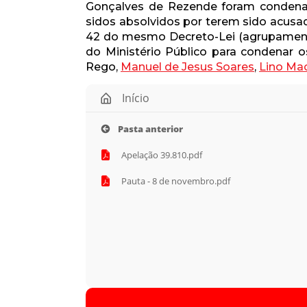
Gonçalves de Rezende foram condenad
sidos absolvidos por terem sido acusado
42 do mesmo Decreto-Lei (agrupamento
do Ministério Público para condenar
Rego,
Manuel de Jesus Soares
,
Lino Ma
Início
Pasta anterior
Apelação 39.810.pdf
Pauta - 8 de novembro.pdf
Tocador
de