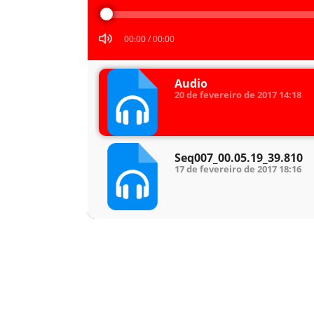
áudio
00:00
/
00:00
Audio
20 de fevereiro de 2017
14:18
Seq007_00.05.19_39.810
17 de fevereiro de 2017
18:16