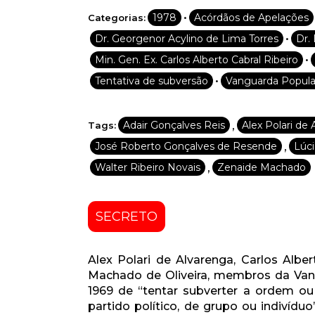
•
1978
Acórdãos de Apelações
Categorias:
•
Dr. Georgenor Acylino de Lima Torres
Dr.
•
Min. Gen. Ex. Carlos Alberto Cabral Ribeiro
•
Tentativa de subversão
Vanguarda Popula
,
Adair Gonçalves Reis
Alex Polari de 
Tags:
,
José Roberto Gonçalves de Resende
Lúci
,
Walter Ribeiro Novais
Zenaide Machado
SECRETO
Alex Polari de Alvarenga, Carlos Alb
Machado de Oliveira, membros da Vang
1969 de “tentar subverter a ordem ou e
partido político, de grupo ou indivíduo”