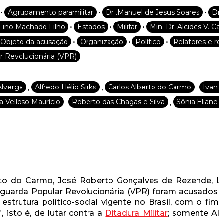
•
•
•
Agrupamento paramilitar
Dr .Manuel de Jesus Soares
D
CADASTRAR
•
•
•
 Lino Machado Filho
Estados
Militar
Min. Dr. Alcides V. C
•
•
•
Objeto da acusação
Organização
Político
Relatores e r
Desenvolvido por SendPulse
r Revolucionária (VPR)
,
,
,
Alverga
Alfredo Hélio Sirks
Carlos Alberto do Carmo
Ivan
,
,
a Velloso Maurício
Roberto das Chagas e Silva
Sônia Eliane
erto do Carmo, José Roberto Gonçalves de Rezende, 
uarda Popular Revolucionária (VPR) foram acusados 
strutura político-social vigente no Brasil, com o fi
, isto é, de lutar contra a
Ditadura Militar
; somente Al