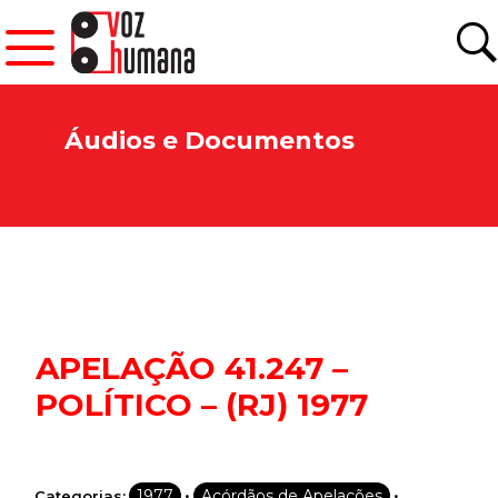
Áudios e Documentos
APELAÇÃO 41.247 –
POLÍTICO – (RJ) 1977
•
•
1977
Acórdãos de Apelações
Categorias: