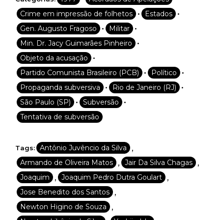
•
•
Crime em impressão de folhetos
Estados
•
•
Gen. Augusto Fragoso
Militar
•
Min. Dr. Jacy Guimarães Pinheiro
•
Objeto da acusação
•
•
Partido Comunista Brasileiro (PCB)
Político
•
•
Propaganda subversiva
Rio de Janeiro (RJ)
•
•
São Paulo (SP)
Subversão
Tentativa de subversão
,
Antônio Juvêncio da Silva
Tags:
,
,
Armando de Oliveira Matos
Jair Da Silva Chagas
,
,
Joaquim
Joaquim Pedro Dutra Goulart
,
Jose Benedito dos Santos
,
Newton Higino de Souza