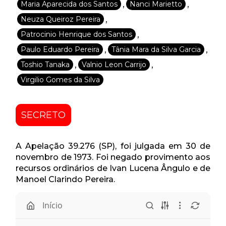
,
,
Maria Aparecida dos Santos
Nanci Marietto
,
Neuza Queiroz Pereira
,
Patrocinio Henrique dos Santos
,
,
Paulo Eduardo Pereira
Tânia Mara da Silva Garcia
,
,
Toshio Tanaka
Valnio Leon Carrijo
Virgilio Gomes da Silva
SECRETO
A Apelação 39.276 (SP), foi julgada em 30 de
novembro de 1973. Foi negado provimento aos
recursos ordinários de Ivan Lucena Ângulo e de
Manoel Clarindo Pereira.
Início