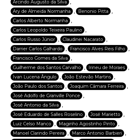
,
Arcindo Augusto da Silva
,
,
Ary de Almeida Normanha
Benonio Pitta
,
Carlos Alberto Normanha
,
Carlos Leopoldo Teixeira Paulino
,
,
Carlos Russo Júnior
Claudinei Nacarato
,
,
Darrier Carlos Galhardo
Francisco Alves Reis Filho
,
Francisco Gomes da Silva
,
,
Guilherme dos Santos Carvalho
Irineu de Moraes
,
,
Ivan Lucena Ângulo
João Estevão Martins
,
,
João Paulo dos Santos
Joaquim Câmara Ferreira
,
José Adolfo de Granville Ponce
,
José Antonio da Silva
,
,
José Eduardo de Salles Roselino
José Marietto
,
,
Luiz Celso Manco
Maginho Agostinho Pinto
,
,
Manoel Clarindo Pereira
Marco Antonio Barbieri