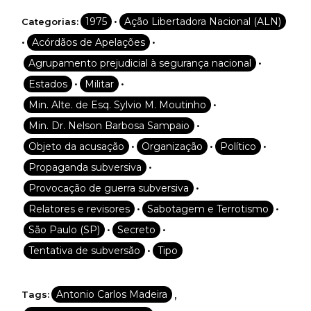
•
1975
Ação Libertadora Nacional (ALN)
Categorias:
•
•
Acórdãos de Apelações
•
Agrupamento prejudicial à segurança nacional
•
•
Estados
Militar
•
Min. Alte. de Esq. Sylvio M. Moutinho
•
Min. Dr. Nelson Barbosa Sampaio
•
•
•
Objeto da acusação
Organização
Político
•
Propaganda subversiva
•
Provocação de guerra subversiva
•
•
Relatores e revisores
Sabotagem e Terrotismo
•
•
São Paulo (SP)
Secreto
•
Tentativa de subversão
Tipo
,
Antonio Carlos Madeira
Tags: