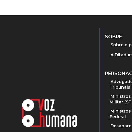
SOBRE
Sobre o p
A Ditadura
PERSONA
Advogado
Tribunais 
Ministros
Militar (S
Ministros
Federal
Desapare