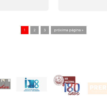
1
2
3
próxima página »