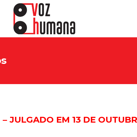
os
) – JULGADO EM 13 DE OUTUBR