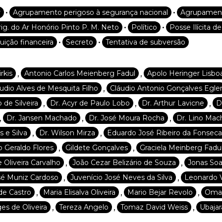
•
•
r
Agrupamento perigoso à segurança nacional
Agrupamento
•
•
rig. do Ar Honório Pinto P. M. Neto
Político
Posse Ilícita 
•
•
uição financeira
Secreto
Tentativa de subversão
,
,
rkis
Antonio Carlos Meienberg Fadul
Apolo Heringer Lisbo
,
udio Alves de Mesquita Filho
Cláudio Antonio Gonçalves Egle
,
,
,
 de Silveira
Dr. Acyr de Paulo Lobo
Dr. Arthur Lavicne
D
,
,
,
Dr. Jansen Machado
Dr. José Moura Rocha
Dr. Lino Ma
,
,
s e Silva
Dr. Wilson Mirza
Eduardo José Ribeiro da Fonseca
,
,
o Geraldo Flores
Gildete Gonçalves
Graciela Meinberg Fadu
,
,
 Oliveira Carvalho
João Cezar Belizário de Souza
Jonas Soa
,
,
sé Muniz Cardoso
Juvenício José Neves da Silva
Leonardo V
,
,
,
e Castro
Maria Elisalva Oliveira
Mario Bejar Revolo
Omar
,
,
,
ges de Oliveira
Tereza Angelo
Tomaz David Weiss
Ubajara