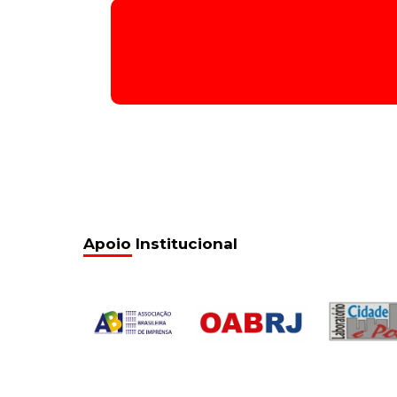
Tocador
de
áudio
00:00
/
00:00
1976.13.10_sessão 80_41.
6 de setembro de 2022
12:34
1976.13.10_sessão 80_41.
6 de setembro de 2022
12:34
Apoio Institucional