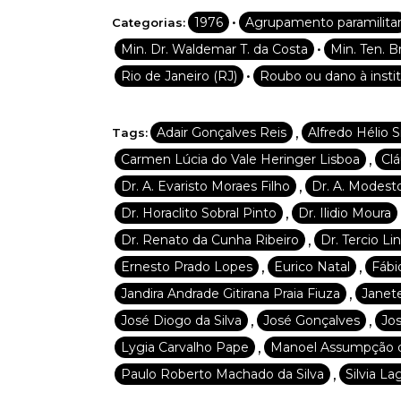
•
1976
Agrupamento paramilita
Categorias:
•
Min. Dr. Waldemar T. da Costa
Min. Ten. B
•
Rio de Janeiro (RJ)
Roubo ou dano à instit
,
Adair Gonçalves Reis
Alfredo Hélio Si
Tags:
,
Carmen Lúcia do Vale Heringer Lisboa
Clá
,
Dr. A. Evaristo Moraes Filho
Dr. A. Modesto
,
Dr. Horaclito Sobral Pinto
Dr. Ilidio Moura
,
Dr. Renato da Cunha Ribeiro
Dr. Tercio Lin
,
,
Ernesto Prado Lopes
Eurico Natal
Fábi
,
Jandira Andrade Gitirana Praia Fiuza
Janete
,
,
José Diogo da Silva
José Gonçalves
Jo
,
Lygia Carvalho Pape
Manoel Assumpção d
,
Paulo Roberto Machado da Silva
Silvia La