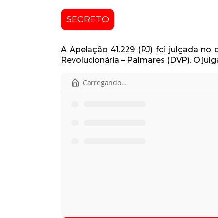
SECRETO
A Apelação 41.229 (RJ) foi julgada no
Revolucionária – Palmares (DVP). O ju
Início
Pasta anterior
Apelação 41.229.pdf
Ata - 13 de outubro.pdf
Pauta - 13 de outubro.pdf