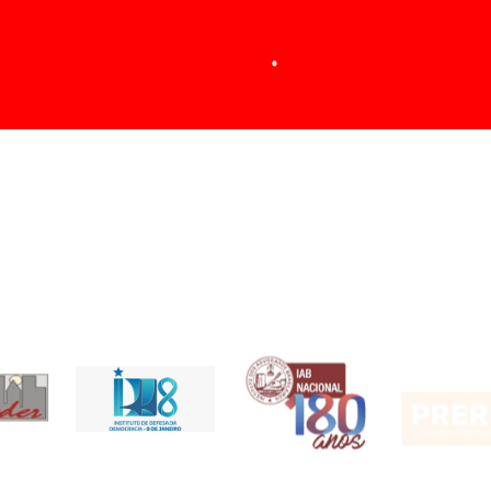
1976.13.10_sessão 80_41.229_parte 1
229_parte 1
229_parte 2