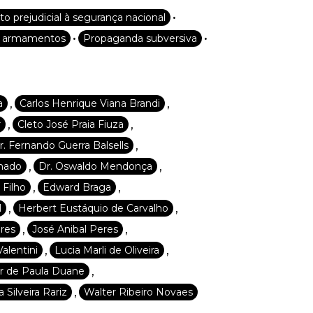
•
 prejudicial à segurança nacional
•
•
de armamentos
Propaganda subversiva
,
,
a
Carlos Henrique Viana Brandi
,
,
r
Cleto José Praia Fiuza
,
r. Fernando Guerra Balsells
,
,
chado
Dr. Oswaldo Mendonça
,
,
 Filho
Edward Braga
,
,
l
Herbert Eustáquio de Carvalho
,
,
res
José Anibal Peres
,
,
alentini
Lucia Marli de Oliveira
,
 de Paula Duane
,
 Silveira Rariz
Walter Ribeiro Novaes