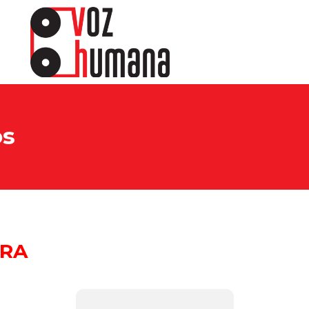
os
IRA