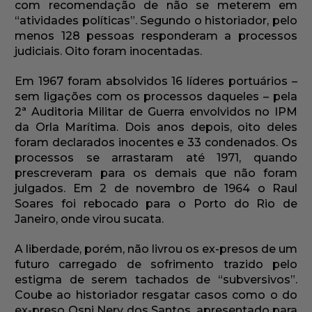
com recomendação de não se meterem em
“atividades políticas”. Segundo o historiador, pelo
menos 128 pessoas responderam a processos
judiciais. Oito foram inocentadas.
Em 1967 foram absolvidos 16 líderes portuários –
sem ligações com os processos daqueles – pela
2ª Auditoria Militar de Guerra envolvidos no IPM
da Orla Marítima. Dois anos depois, oito deles
foram declarados inocentes e 33 condenados. Os
processos se arrastaram até 1971, quando
prescreveram para os demais que não foram
julgados. Em 2 de novembro de 1964 o Raul
Soares foi rebocado para o Porto do Rio de
Janeiro, onde virou sucata.
A liberdade, porém, não livrou os ex-presos de um
futuro carregado de sofrimento trazido pelo
estigma de serem tachados de “subversivos”.
Coube ao historiador resgatar casos como o do
ex-preso Osni Nery dos Santos, apresentado para