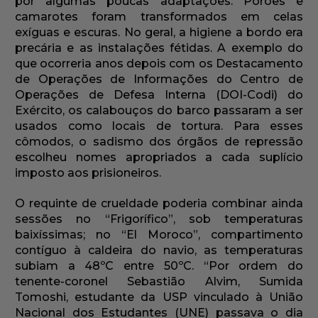
por algumas poucas adaptações. Porões e
camarotes foram transformados em celas
exíguas e escuras. No geral, a higiene a bordo era
precária e as instalações fétidas. A exemplo do
que ocorreria anos depois com os Destacamento
de Operações de Informações do Centro de
Operações de Defesa Interna (DOI-Codi) do
Exército, os calabouços do barco passaram a ser
usados como locais de tortura. Para esses
cômodos, o sadismo dos órgãos de repressão
escolheu nomes apropriados a cada suplício
imposto aos prisioneiros.
O requinte de crueldade poderia combinar ainda
sessões no “Frigorífico”, sob temperaturas
baixíssimas; no “El Moroco”, compartimento
contíguo à caldeira do navio, as temperaturas
subiam a 48ºC entre 50ºC. “Por ordem do
tenente-coronel Sebastião Alvim, Sumida
Tomoshi, estudante da USP vinculado à União
Nacional dos Estudantes (UNE) passava o dia