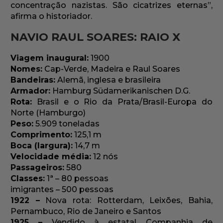
concentração nazistas. São cicatrizes eternas”,
afirma o historiador.
NAVIO RAUL SOARES: RAIO X
Viagem inaugural:
1900
Nomes:
Cap-Verde, Madeira e Raul Soares
Bandeiras:
Alemã, inglesa e brasileira
Armador:
Hamburg Südamerikanischen D.G.
Rota:
Brasil e o Rio da Prata/Brasil-Europa do
Norte (Hamburgo)
Peso:
5.909 toneladas
Comprimento:
125,1 m
Boca (largura):
14,7 m
Velocidade média:
12 nós
Passageiros:
580
Classes:
1ª – 80 pessoas
imigrantes – 500 pessoas
1922 –
Nova rota: Rotterdam, Leixões, Bahia,
Pernambuco, Rio de Janeiro e Santos
1925 –
Vendido à estatal Companhia de