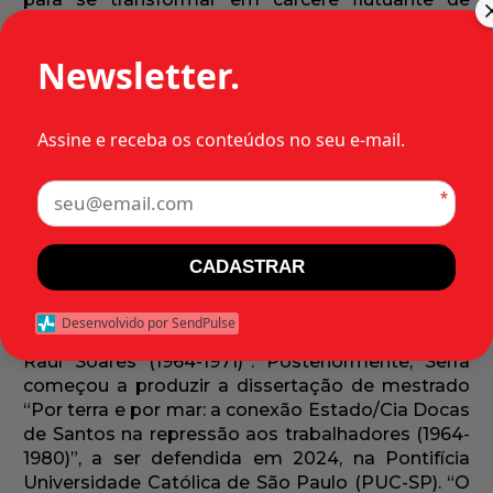
presos no levante comunista (chamada
Newsletter.
Intentona Comunista de 1935), na Revolta dos
Sargentos (1963) e na ditadura empresarial-militar
(1964) que derrubou o governo João Goulart e
Assine e receba os conteúdos no seu e-mail.
levou, em Santos, à prisão de centenas de
oposicionistas ao golpe.
*
Nos últimos quatro anos, entre 2019 e 2023, o
historiador Arthur Serra dedicou-se a estudar a
trajetória do Raul Soares, as violências pelas quais
CADASTRAR
passaram seus prisioneiros e as conexões entre o
Estado ditatorial e iniciativa privada. A história da
Desenvolvido por SendPulse
embarcação resultou no artigo “Vozes de um
cárcere flutuante: memórias de presos do navio
Raul Soares (1964-1971)”. Posteriormente, Serra
começou a produzir a dissertação de mestrado
“Por terra e por mar: a conexão Estado/Cia Docas
de Santos na repressão aos trabalhadores (1964-
1980)”, a ser defendida em 2024, na Pontifícia
Universidade Católica de São Paulo (PUC-SP). “O