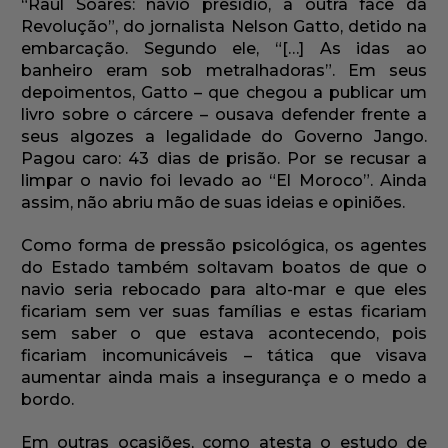
“Raul Soares: navio presídio, a outra face da
Revolução”, do jornalista Nelson Gatto, detido na
embarcação. Segundo ele, “[…] As idas ao
banheiro eram sob metralhadoras”. Em seus
depoimentos, Gatto – que chegou a publicar um
livro sobre o cárcere – ousava defender frente a
seus algozes a legalidade do Governo Jango.
Pagou caro: 43 dias de prisão. Por se recusar a
limpar o navio foi levado ao “El Moroco”. Ainda
assim, não abriu mão de suas ideias e opiniões.
Como forma de pressão psicológica, os agentes
do Estado também soltavam boatos de que o
navio seria rebocado para alto-mar e que eles
ficariam sem ver suas famílias e estas ficariam
sem saber o que estava acontecendo, pois
ficariam incomunicáveis – tática que visava
aumentar ainda mais a insegurança e o medo a
bordo.
Em outras ocasiões, como atesta o estudo de