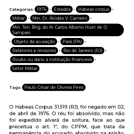
•
•
•
1976
Estados
Habeas corpus
Categorias:
•
•
Militar
Min. Dr. Alcides V. Carneiro
Min. Ten. Brig. do Ar Carlos Alberto Huet de O.
Sampaio
•
•
•
Objeto da acusação
Pará (PA)
•
•
Relatores e revisores
Rio de Janeiro (RJ)
•
Roubo ou dano à instituição financeira
Setor Militar
Paulo César de Oliveira Pires
Tags:
O Habeas Corpus 31.519 (RJ), foi negado em 02,
de abril de 1976. O réu foi absolvido, mas não
foi expedido alvará de soltura, face ao que
preceitua o art. 1º, do CPPM, que trata da
permanência do acusado absolvido na prisão,