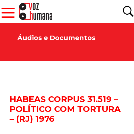
Áudios e Documentos
HABEAS CORPUS 31.519 –
POLÍTICO COM TORTURA
– (RJ) 1976