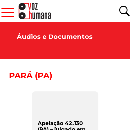
Áudios e Documentos
PARÁ (PA)
Apelação 42.130
(PA) – julgado em