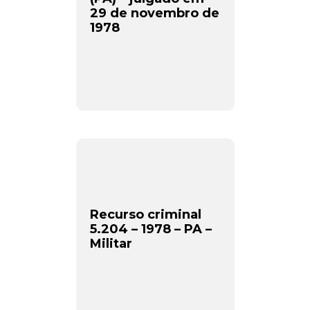
29 de novembro de
1978
Newsletter.
Assine e receba os conteúdos no seu e-mail.
*
Recurso criminal
5.204 – 1978 – PA –
CADASTRAR
Militar
Desenvolvido por SendPulse