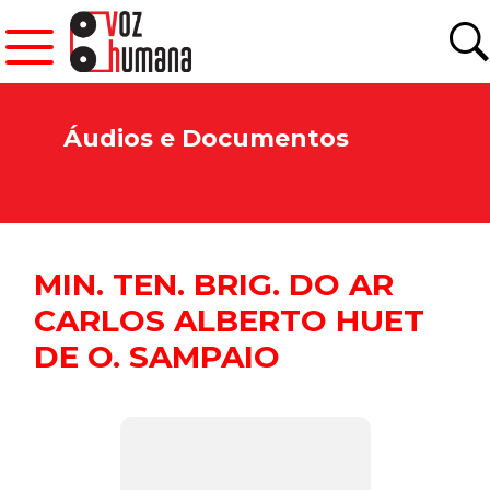
Áudios e Documentos
MIN. TEN. BRIG. DO AR
CARLOS ALBERTO HUET
DE O. SAMPAIO