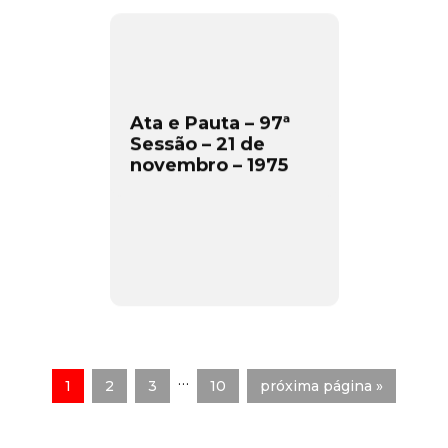
Ata e Pauta – 97ª
Sessão – 21 de
novembro – 1975
…
1
2
3
10
próxima página »