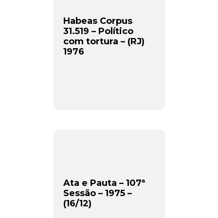
Habeas Corpus
31.519 – Político
com tortura – (RJ)
1976
Newsletter.
Assine e receba os conteúdos no seu e-mail.
*
Ata e Pauta – 107ª
CADASTRAR
Sessão – 1975 –
(16/12)
Desenvolvido por SendPulse