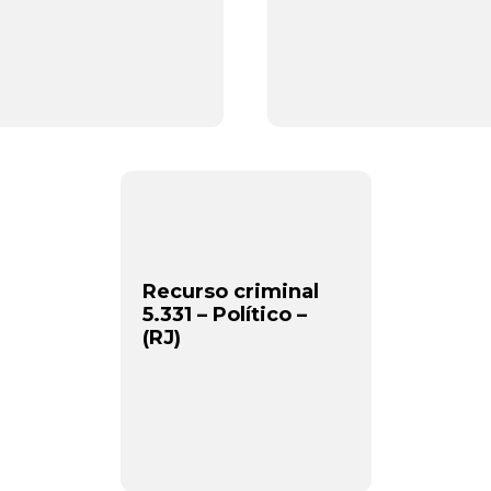
Recurso criminal
5.331 – Político –
(RJ)