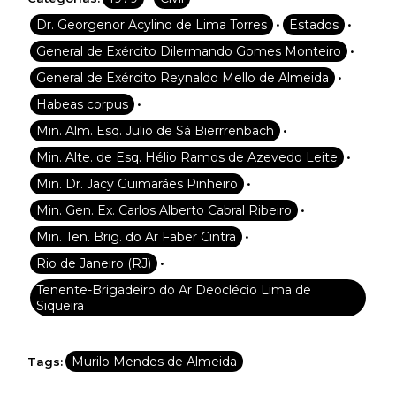
•
•
Dr. Georgenor Acylino de Lima Torres
Estados
•
General de Exército Dilermando Gomes Monteiro
•
General de Exército Reynaldo Mello de Almeida
•
Habeas corpus
•
Min. Alm. Esq. Julio de Sá Bierrrenbach
•
Min. Alte. de Esq. Hélio Ramos de Azevedo Leite
•
Min. Dr. Jacy Guimarães Pinheiro
•
Min. Gen. Ex. Carlos Alberto Cabral Ribeiro
•
Min. Ten. Brig. do Ar Faber Cintra
•
Rio de Janeiro (RJ)
Tenente-Brigadeiro do Ar Deoclécio Lima de
Siqueira
Murilo Mendes de Almeida
Tags: