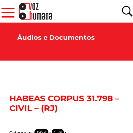
Áudios e Documentos
HABEAS CORPUS 31.798 –
CIVIL – (RJ)
•
•
1979
Civil
Categorias: