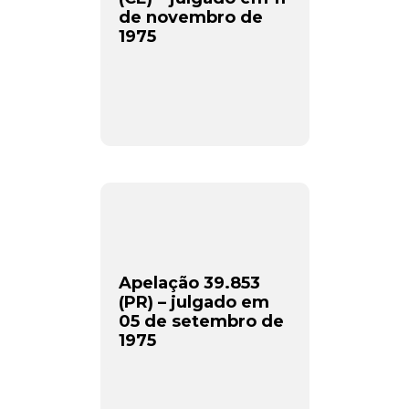
de novembro de
Assine e receba os conteúdos no seu e-mail.
1975
*
CADASTRAR
Desenvolvido por SendPulse
Apelação 39.853
(PR) – julgado em
05 de setembro de
1975