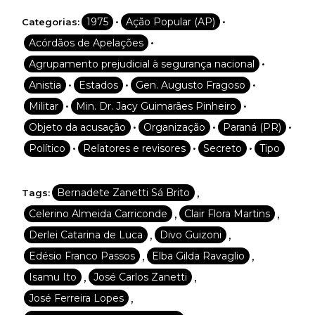
•
•
1975
Ação Popular (AP)
Categorias:
•
Acórdãos de Apelações
•
Agrupamento prejudicial à segurança nacional
•
•
•
Anistia
Estados
Gen. Augusto Fragoso
•
•
Militar
Min. Dr. Jacy Guimarães Pinheiro
•
•
•
Objeto da acusação
Organização
Paraná (PR)
•
•
•
Político
Relatores e revisores
Secreto
Tipo
,
Bernadete Zanetti Sá Brito
Tags:
,
,
Celerino Almeida Carriconde
Clair Flora Martins
,
,
Derlei Catarina de Luca
Divo Guizoni
,
,
Edésio Franco Passos
Elba Gilda Ravaglio
,
,
Isamu Ito
José Carlos Zanetti
,
José Ferreira Lopes