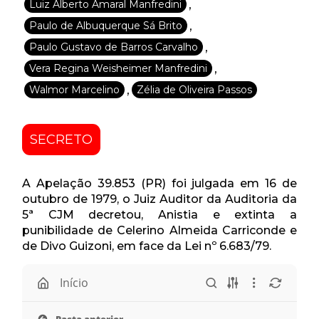
,
Luiz Alberto Amaral Manfredini
,
Paulo de Albuquerque Sá Brito
,
Paulo Gustavo de Barros Carvalho
,
Vera Regina Weisheimer Manfredini
,
Walmor Marcelino
Zélia de Oliveira Passos
SECRETO
A Apelação 39.853 (PR) foi julgada em 16 de
outubro de 1979, o Juiz Auditor da Auditoria da
5ª CJM decretou, Anistia e extinta a
punibilidade de Celerino Almeida Carriconde e
de Divo Guizoni, em face da Lei nº 6.683/79.
Início