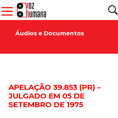
Áudios e Documentos
APELAÇÃO 39.853 (PR) –
JULGADO EM 05 DE
SETEMBRO DE 1975