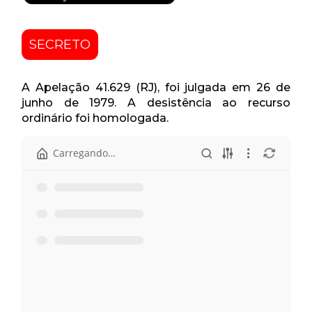
SECRETO
A Apelação 41.629 (RJ), foi julgada em 26 de
junho de 1979. A desistência ao recurso
ordinário foi homologada.
Início
Pasta anterior
Apelação 41.629.pdf
Pauta - 5 de outubro.pdf