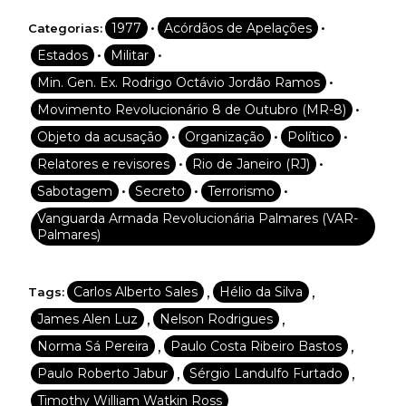
•
•
1977
Acórdãos de Apelações
Categorias:
•
•
Estados
Militar
•
Min. Gen. Ex. Rodrigo Octávio Jordão Ramos
•
Movimento Revolucionário 8 de Outubro (MR-8)
•
•
•
Objeto da acusação
Organização
Político
•
•
Relatores e revisores
Rio de Janeiro (RJ)
•
•
•
Sabotagem
Secreto
Terrorismo
Vanguarda Armada Revolucionária Palmares (VAR-
Palmares)
,
,
Carlos Alberto Sales
Hélio da Silva
Tags:
,
,
James Alen Luz
Nelson Rodrigues
,
,
Norma Sá Pereira
Paulo Costa Ribeiro Bastos
,
,
Paulo Roberto Jabur
Sérgio Landulfo Furtado
Timothy William Watkin Ross