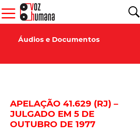
Áudios e Documentos
APELAÇÃO 41.629 (RJ) –
JULGADO EM 5 DE
OUTUBRO DE 1977