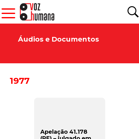
Áudios e Documentos
1977
Apelação 41.178
(PE) – julgado em