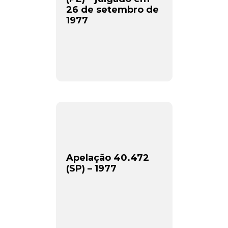
26 de setembro de
1977
Newsletter.
Assine e receba os conteúdos no seu e-mail.
Apelação 40.472
*
(SP) – 1977
CADASTRAR
Desenvolvido por SendPulse