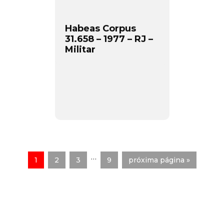
Habeas Corpus
31.658 – 1977 – RJ –
Militar
…
1
2
3
9
próxima página »