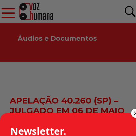
Áudios e Documentos
APELAÇÃO 40.260 (SP) –
JULGADO EM 06 DE MAIO
DE 1975
Newsletter.