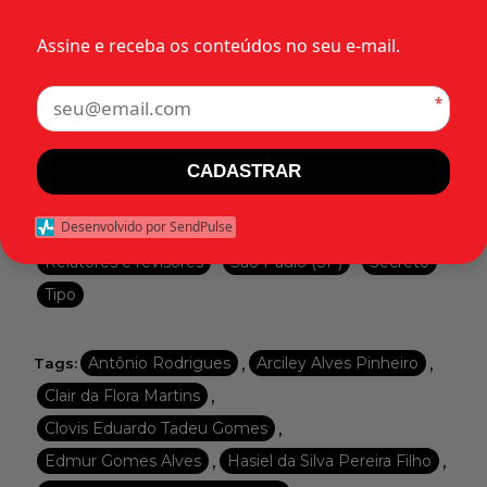
•
•
1975
Ação Popular (AP)
Categorias:
Assine e receba os conteúdos no seu e-mail.
•
Acórdãos de Apelações
•
Agrupamento prejudicial à segurança nacional
*
•
•
•
Estados
Gen. Augusto Fragoso
Militar
•
Min. Dr. Jacy Guimarães Pinheiro
CADASTRAR
•
•
•
Objeto da acusação
Organização
Político
•
Desenvolvido por SendPulse
Posse Ilícita de armamentos
•
•
•
Relatores e revisores
São Paulo (SP)
Secreto
Tipo
,
,
Antônio Rodrigues
Arciley Alves Pinheiro
Tags:
,
Clair da Flora Martins
,
Clovis Eduardo Tadeu Gomes
,
,
Edmur Gomes Alves
Hasiel da Silva Pereira Filho