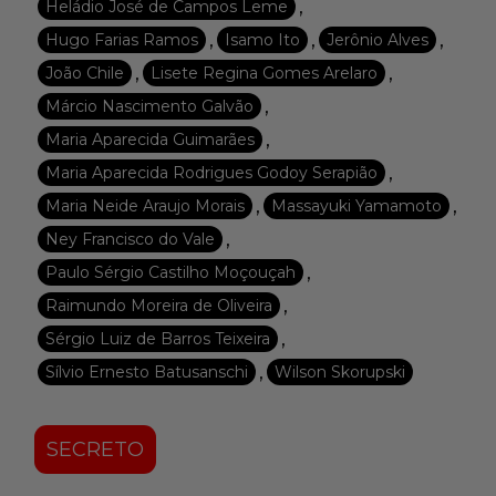
,
Heládio José de Campos Leme
,
,
,
Hugo Farias Ramos
Isamo Ito
Jerônio Alves
,
,
João Chile
Lisete Regina Gomes Arelaro
,
Márcio Nascimento Galvão
,
Maria Aparecida Guimarães
,
Maria Aparecida Rodrigues Godoy Serapião
,
,
Maria Neide Araujo Morais
Massayuki Yamamoto
,
Ney Francisco do Vale
,
Paulo Sérgio Castilho Moçouçah
,
Raimundo Moreira de Oliveira
,
Sérgio Luiz de Barros Teixeira
,
Sílvio Ernesto Batusanschi
Wilson Skorupski
SECRETO