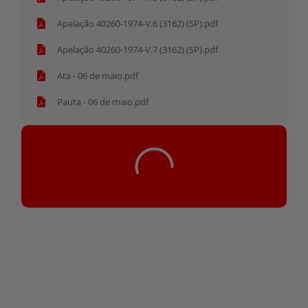
Apelação 40260-1974-V.6 (3162) (SP).pdf
Apelação 40260-1974-V.7 (3162) (SP).pdf
Ata - 06 de maio.pdf
Pauta - 06 de maio.pdf
Tocador
Seq005_00.03.54_40.260
de
áudio
00:00
/
00:00
Seq005_00.03.54_40.260
24 de fevereiro de 2017
14:41
Seq006_00.50.18_40.260
24 de fevereiro de 2017
14:41