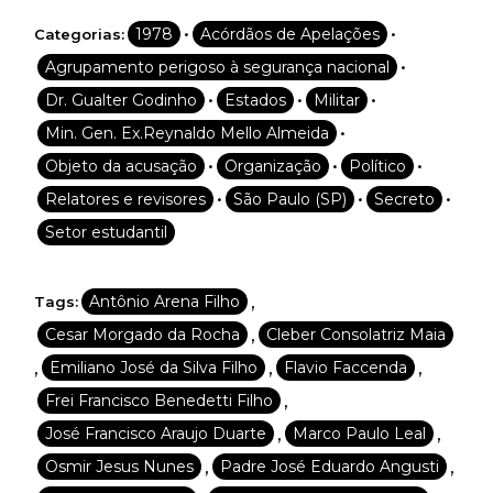
•
•
1978
Acórdãos de Apelações
Categorias:
•
Agrupamento perigoso à segurança nacional
•
•
•
Dr. Gualter Godinho
Estados
Militar
•
Min. Gen. Ex.Reynaldo Mello Almeida
•
•
•
Objeto da acusação
Organização
Político
•
•
•
Relatores e revisores
São Paulo (SP)
Secreto
Setor estudantil
,
Antônio Arena Filho
Tags:
,
Cesar Morgado da Rocha
Cleber Consolatriz Maia
,
,
,
Emiliano José da Silva Filho
Flavio Faccenda
,
Frei Francisco Benedetti Filho
,
,
José Francisco Araujo Duarte
Marco Paulo Leal
,
,
Osmir Jesus Nunes
Padre José Eduardo Angusti