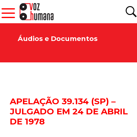
Áudios e Documentos
APELAÇÃO 39.134 (SP) –
JULGADO EM 24 DE ABRIL
DE 1978