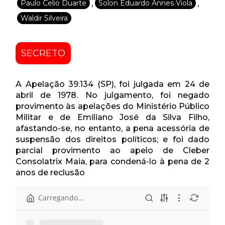
,
,
Paulo Celio Duarte
Solon Eduardo Annes Viola
Waldir Silveira
SECRETO
A Apelação 39.134 (SP), foi julgada em 24 de
abril de 1978. No julgamento, foi negado
provimento às apelações do Ministério Público
Militar e de Emiliano José da Silva Filho,
afastando-se, no entanto, a pena acessória de
suspensão dos direitos políticos; e foi dado
parcial provimento ao apelo de Cleber
Consolatrix Maia, para condená-lo à pena de 2
anos de reclusão
Início
Pasta anterior