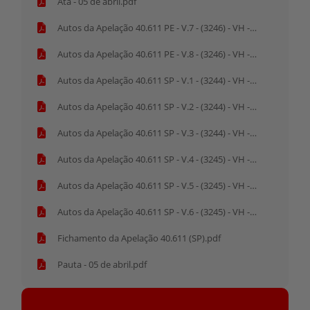
Ata - 05 de abril.pdf
Autos da Apelação 40.611 PE - V.7 - (3246) - VH -
Notícia.pdf
Autos da Apelação 40.611 PE - V.8 - (3246) - VH -
Notícia.pdf
Autos da Apelação 40.611 SP - V.1 - (3244) - VH -
Notícia .pdf
Autos da Apelação 40.611 SP - V.2 - (3244) - VH -
Notícia .pdf
Autos da Apelação 40.611 SP - V.3 - (3244) - VH -
Notícia .pdf
Autos da Apelação 40.611 SP - V.4 - (3245) - VH -
Notícia ).pdf
Autos da Apelação 40.611 SP - V.5 - (3245) - VH -
Notícia .pdf
Autos da Apelação 40.611 SP - V.6 - (3245) - VH -
Notícia .pdf
Fichamento da Apelação 40.611 (SP).pdf
Pauta - 05 de abril.pdf
Tocador
Seq035_02.14.50_40.611
de