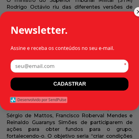
O ministro do Superior Tribunal Militar (STM)
Rodrigo Octávio riu das diferentes versões de
testemunhas se o militante da Ação Libertadora
Newsletter.
Nacional (ALN) Ottoni Guimarães Fernandes
Júnior havia sido torturado ou não. E classificou o
processo de “um verdadeiro romance”.
Assine e receba os conteúdos no seu e-mail.
Fernandes tinha “características físicas
incomuns”: quase dois metros de altura, magro e
*
bastante míope. Dessa forma, se as testemunhas
de um assalto a um banco no Rio de Janeiro não
o reconheceram, o STM manteve sua absolvição,
CADASTRAR
em sessão secreta ocorrida em 12 de fevereiro de
1976, por falta de provas de participação no ato.
Desenvolvido por SendPulse
O Ministério Público Militar (MPM) acusou os
militantes da ALN Ottoni Fernandes, Antônio
Sérgio de Mattos, Francisco Roberval Mendes e
Reinaldo Guaranys Simões de participarem de
ações para obter fundos para o grupo,
fortalecendo-o. O objetivo seria “criar condições