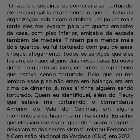
“O fato é o seguinte: eu comecei a ser torturado,
ele [Fleury] sabia exatamente o que eu fazia na
organização, sabia com detalhes, um pouco mais
tarde eles me levaram para um quarto embaixo
da casa, com piso inferior, embaixo da escada
também de madeira. Tinham pelo menos mais
dois quartos, eu fui torturado com pau de arara,
choque, afogamento, todos os serviços que eles
faziam, eu fiquei alguns dias nessa casa. Eu ouvia
gritos no quarto ao lado, era outro companheiro
que estava sendo torturado. Pelo que eu me
lembro esse piso não eram em balanço, era em
cima de cimento já, mas aí tinha alguém sendo
torturado. Quem eu identifiquei, além do Fleury
que estava me torturando, o comandante
Amorim do Vale do Cenimar, em alguns
momentos eles tiraram a minha venda. Eu achei
que eles iam me matar quando tiraram o capuz e
deixaram todos serem vistos”, relatou Fernandes
à Comissão Nacional da Verdade (CNV), em 2012.