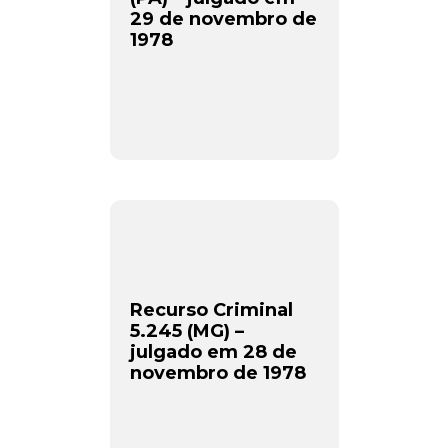
29 de novembro de
1978
Newsletter.
Assine e receba os conteúdos no seu e-mail.
*
Recurso Criminal
5.245 (MG) –
CADASTRAR
julgado em 28 de
novembro de 1978
Desenvolvido por SendPulse