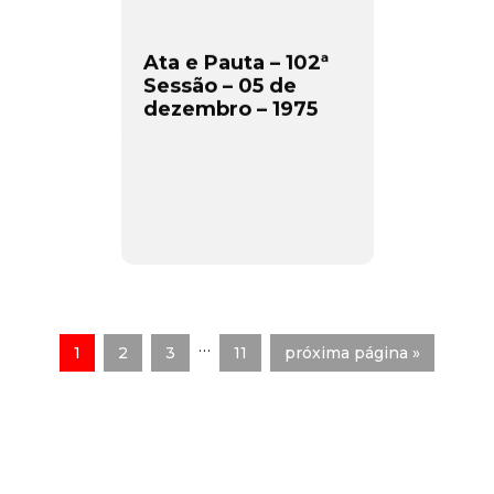
Ata e Pauta – 102ª
Sessão – 05 de
dezembro – 1975
…
1
2
3
11
próxima página »