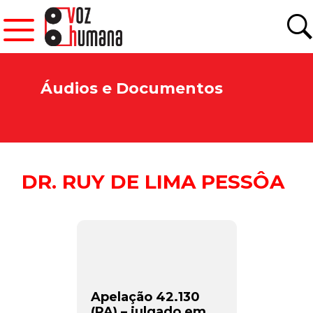
Áudios e Documentos
DR. RUY DE LIMA PESSÔA
Apelação 42.130
(PA) – julgado em