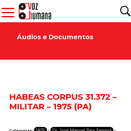
Áudios e Documentos
HABEAS CORPUS 31.372 –
MILITAR – 1975 (PA)
•
•
1975
Dr. José Manoel Reis Ferreira
Categorias: