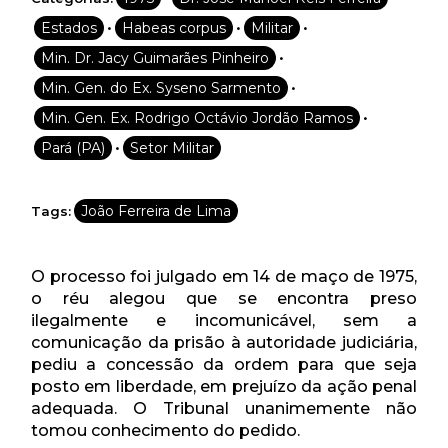
•
•
•
Estados
Habeas corpus
Militar
•
Min. Dr. Jacy Guimarães Pinheiro
•
Min. Gen. do Ex. Syseno Sarmento
•
Min. Gen. Ex. Rodrigo Octávio Jordão Ramos
•
Pará (PA)
Setor Militar
João Ferreira de Lima
Tags:
O processo foi julgado em 14 de maço de 1975,
o réu alegou que se encontra preso
ilegalmente e incomunicável, sem a
comunicação da prisão à autoridade judiciária,
pediu a concessão da ordem para que seja
posto em liberdade, em prejuízo da ação penal
adequada. O Tribunal unanimemente não
tomou conhecimento do pedido.