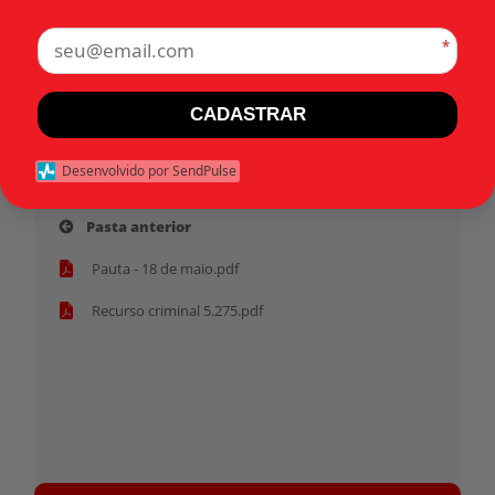
•
•
1979
Pará (PA)
Recursos criminais
Categorias:
*
Tags:
CADASTRAR
Início
Desenvolvido por SendPulse
Pasta anterior
Pauta - 18 de maio.pdf
Recurso criminal 5.275.pdf
Tocador