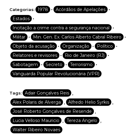
•
•
1978
Acórdãos de Apelações
Categorias:
•
Estados
•
Incitação a crime contra a segurança nacional
•
•
Militar
Min. Gen. Ex. Carlos Alberto Cabral Ribeiro
•
•
•
Objeto da acusação
Organização
Político
•
•
Relatores e revisores
Rio de Janeiro (RJ)
•
•
•
Sabotagem
Secreto
Terrorismo
Vanguarda Popular Revolucionária (VPR)
,
Adair Gonçalves Reis
Tags:
,
,
Alex Polaris de Alverga
Alfredo Helio Syrkis
,
José Roberto Gonçalves de Resende
,
,
Lucia Velloso Mauricio
Tereza Angelo
Walter Ribeiro Novaes