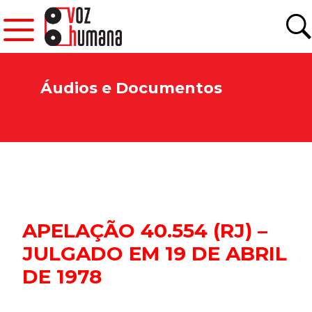
Áudios e Documentos
APELAÇÃO 40.554 (RJ) –
JULGADO EM 19 DE ABRIL
DE 1978