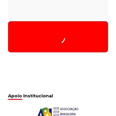
Tocador
Audio
de
áudio
00:00
/
00:00
Audio
20 de fevereiro de 2017
13:58