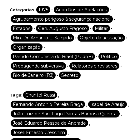
•
•
1975
Acórdãos de Apelações
Categorias:
•
Agrupamento perigoso à segurança nacional
•
•
•
Estados
Gen. Augusto Fragoso
Militar
•
•
Min. Dr. Amarilio L. Salgado
Objeto da acusação
•
Organização
•
•
Partido Comunista do Brasil (PCdoB)
Político
•
•
Propaganda subversiva
Relatores e revisores
•
Rio de Janeiro (RJ)
Secreto
,
Chantel Russi
Tags:
,
,
Fernando Antonio Pereira Braga
Isabel de Araújo
,
João Luiz de San Tiago Dantas Barbosa Quental
,
José Eduardo Pessoa de Andrade
,
Joseli Ernesto Creschim