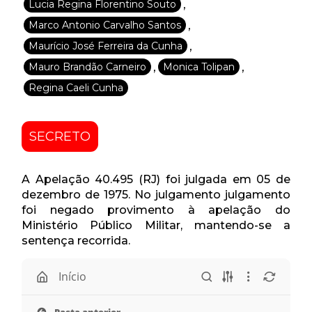
,
Lucia Regina Florentino Souto
,
Marco Antonio Carvalho Santos
,
Maurício José Ferreira da Cunha
,
,
Mauro Brandão Carneiro
Monica Tolipan
Regina Caeli Cunha
SECRETO
A Apelação 40.495 (RJ) foi julgada em 05 de
dezembro de 1975. No julgamento julgamento
foi negado provimento à apelação do
Ministério Público Militar, mantendo-se a
sentença recorrida.
Início