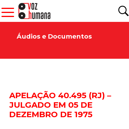
Áudios e Documentos
APELAÇÃO 40.495 (RJ) –
JULGADO EM 05 DE
DEZEMBRO DE 1975