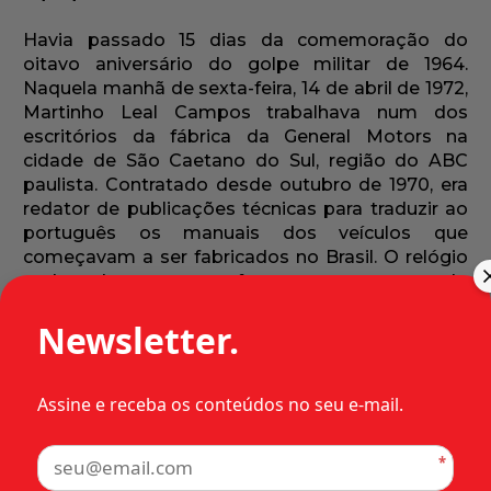
Havia passado 15 dias da comemoração do
oitavo aniversário do golpe militar de 1964.
Naquela manhã de sexta-feira, 14 de abril de 1972,
Martinho Leal Campos trabalhava num dos
escritórios da fábrica da General Motors na
cidade de São Caetano do Sul, região do ABC
paulista. Contratado desde outubro de 1970, era
redator de publicações técnicas para traduzir ao
português os manuais dos veículos que
começavam a ser fabricados no Brasil. O relógio
andava depressa e o esforço estava concentrado
na elaboração do texto do manual do Chevette,
Newsletter.
que seria lançado dentro de um ano, em 24 de
abril de 1973.
Por volta das 11 horas, um grupo de pessoas
Assine e receba os conteúdos no seu e-mail.
estranhas ao escritório entrou no local e
começou a andar por entre as mesas. Eram
*
policiais à paisana: procuravam por uma pessoa.