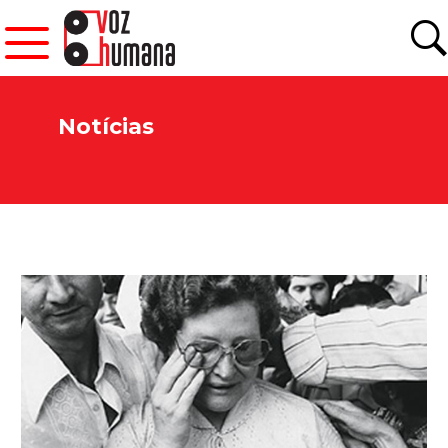
Notícias
Newsletter.
Assine e receba os conteúdos no seu e-mail.
*
CADASTRAR
Desenvolvido por SendPulse