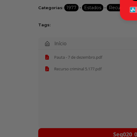
•
•
1977
Estados
Recursos cri
Categorias:
Tags:
Início
Pauta - 7 de dezembro.pdf
Recurso criminal 5.177.pdf
Tocador
Seq020_0
de