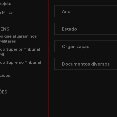
rojeto
 Militar
GENS
s que atuaram nos
Militares
 do Superior Tribunal
TM)
 do Supremo Tribunal
cidos
ÕES
a