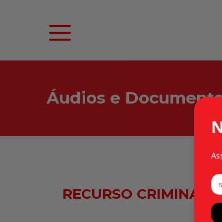
Áudios e Document
N
As
RECURSO CRIMINAL 5.1