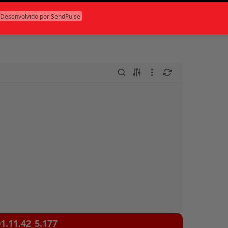
•
minais
Rio de Janeiro (RJ)
Desenvolvido por SendPulse
1.11.42_5.177