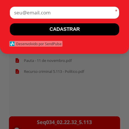
*
Tags:
CADASTRAR
Início
Desenvolvido por SendPulse
Pasta anterior
Pauta - 11 de novembro.pdf
Recurso criminal 5.113 - Político.pdf
Tocador
Seq034_02.22.32_5.113
de