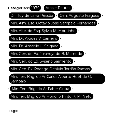
•
•
1975
Atas e Pautas
Categorias:
•
•
Dr. Ruy de Lima Pessôa
Gen. Augusto Fragoso
•
Min. Alm. Esq. Octávio José Sampaio Fernandes
•
Min. Alte. de Esq. Sylvio M. Moutinho
•
Min. Dr. Alcides V. Carneiro
•
Min. Dr. Amarilio L. Salgado
•
Min. Gen. de Ex. Jurandyr de B. Mamede
•
Min. Gen. do Ex. Syseno Sarmento
•
Min. Gen. Ex. Rodrigo Octávio Jordão Ramos
Min. Ten. Brig. do Ar Carlos Alberto Huet de O.
Sampaio
•
•
Min. Ten. Brig. do Ar Faber Cintra
Min. Ten. Brig. do Ar Honório Pinto P. M. Neto
Tags: