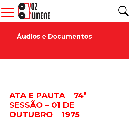
Áudios e Documentos
ATA E PAUTA – 74ª
SESSÃO – 01 DE
OUTUBRO – 1975