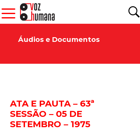
Áudios e Documentos
ATA E PAUTA – 63ª
SESSÃO – 05 DE
SETEMBRO – 1975