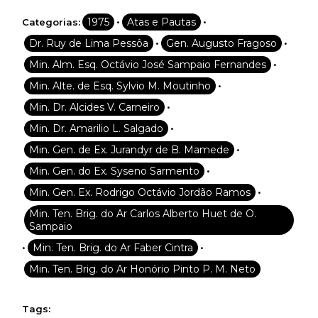
•
•
1975
Atas e Pautas
Categorias:
•
•
Dr. Ruy de Lima Pessôa
Gen. Augusto Fragoso
•
Min. Alm. Esq. Octávio José Sampaio Fernandes
•
Min. Alte. de Esq. Sylvio M. Moutinho
•
Min. Dr. Alcides V. Carneiro
•
Min. Dr. Amarilio L. Salgado
•
Min. Gen. de Ex. Jurandyr de B. Mamede
•
Min. Gen. do Ex. Syseno Sarmento
•
Min. Gen. Ex. Rodrigo Octávio Jordão Ramos
Min. Ten. Brig. do Ar Carlos Alberto Huet de O.
Sampaio
•
•
Min. Ten. Brig. do Ar Faber Cintra
Min. Ten. Brig. do Ar Honório Pinto P. M. Neto
Tags: