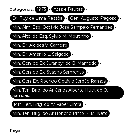
•
•
1975
Atas e Pautas
Categorias:
•
•
Dr. Ruy de Lima Pessôa
Gen. Augusto Fragoso
•
Min. Alm. Esq. Octávio José Sampaio Fernandes
•
Min. Alte. de Esq. Sylvio M. Moutinho
•
Min. Dr. Alcides V. Carneiro
•
Min. Dr. Amarilio L. Salgado
•
Min. Gen. de Ex. Jurandyr de B. Mamede
•
Min. Gen. do Ex. Syseno Sarmento
•
Min. Gen. Ex. Rodrigo Octávio Jordão Ramos
Min. Ten. Brig. do Ar Carlos Alberto Huet de O.
Sampaio
•
•
Min. Ten. Brig. do Ar Faber Cintra
Min. Ten. Brig. do Ar Honório Pinto P. M. Neto
Tags: