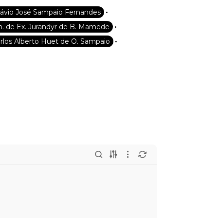
•
távio José Sampaio Fernandes
•
n. de Ex. Jurandyr de B. Mamede
•
Carlos Alberto Huet de O. Sampaio