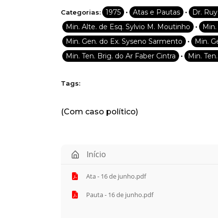
•
•
1975
Atas e Pautas
Dr. Ru
Categorias:
•
Min. Alte. de Esq. Sylvio M. Moutinho
Min.
•
Min. Gen. do Ex. Syseno Sarmento
Min. G
•
Min. Ten. Brig. do Ar Faber Cintra
Min. Ten
Tags:
(Com caso político)
Início
Ata - 16 de junho.pdf
Pauta - 16 de junho.pdf