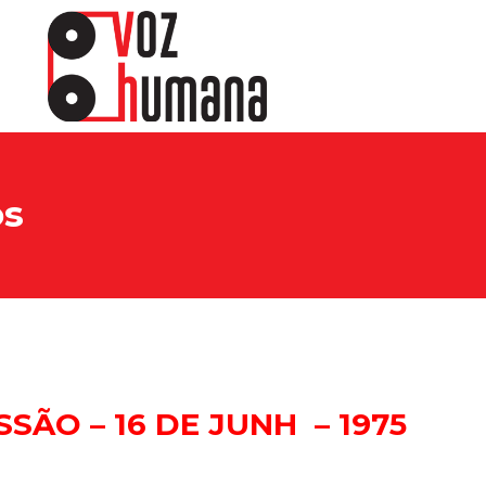
os
ewsletter.
sine e receba os conteúdos no seu e-mail.
SSÃO – 16 DE JUNH – 1975
CADASTRAR