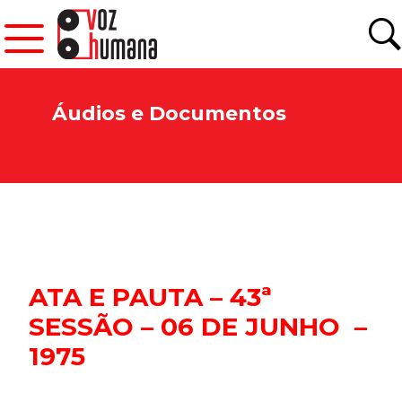
Áudios e Documentos
ATA E PAUTA – 43ª
SESSÃO – 06 DE JUNHO –
1975