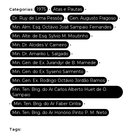
•
•
1975
Atas e Pautas
Categorias:
•
•
Dr. Ruy de Lima Pessôa
Gen. Augusto Fragoso
•
Min. Alm. Esq. Octávio José Sampaio Fernandes
•
Min. Alte. de Esq. Sylvio M. Moutinho
•
Min. Dr. Alcides V. Carneiro
•
Min. Dr. Amarilio L. Salgado
•
Min. Gen. de Ex. Jurandyr de B. Mamede
•
Min. Gen. do Ex. Syseno Sarmento
•
Min. Gen. Ex. Rodrigo Octávio Jordão Ramos
Min. Ten. Brig. do Ar Carlos Alberto Huet de O.
Sampaio
•
•
Min. Ten. Brig. do Ar Faber Cintra
Min. Ten. Brig. do Ar Honório Pinto P. M. Neto
Tags: