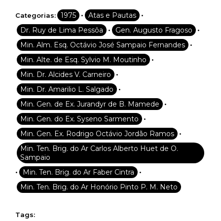
•
•
1975
Atas e Pautas
Categorias:
•
•
Dr. Ruy de Lima Pessôa
Gen. Augusto Fragoso
•
Min. Alm. Esq. Octávio José Sampaio Fernandes
•
Min. Alte. de Esq. Sylvio M. Moutinho
•
Min. Dr. Alcides V. Carneiro
•
Min. Dr. Amarilio L. Salgado
•
Min. Gen. de Ex. Jurandyr de B. Mamede
•
Min. Gen. do Ex. Syseno Sarmento
•
Min. Gen. Ex. Rodrigo Octávio Jordão Ramos
Min. Ten. Brig. do Ar Carlos Alberto Huet de O.
Sampaio
•
•
Min. Ten. Brig. do Ar Faber Cintra
Min. Ten. Brig. do Ar Honório Pinto P. M. Neto
Tags: