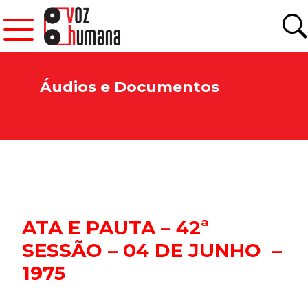
Áudios e Documentos
ATA E PAUTA – 42ª
SESSÃO – 04 DE JUNHO –
1975