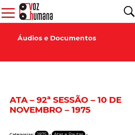
Áudios e Documentos
ATA – 92ª SESSÃO – 10 DE
NOVEMBRO – 1975
•
•
1975
Atas e Pautas
Categorias: