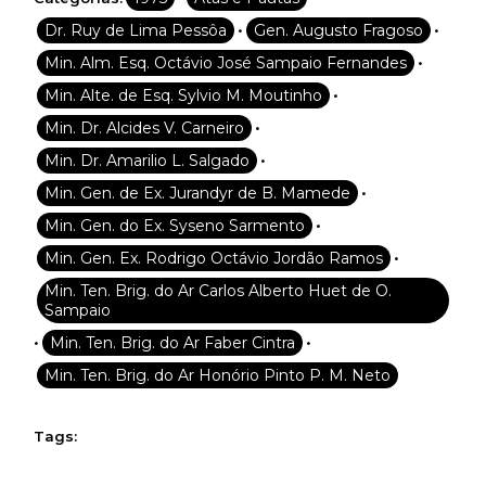
•
•
Dr. Ruy de Lima Pessôa
Gen. Augusto Fragoso
•
Min. Alm. Esq. Octávio José Sampaio Fernandes
•
Min. Alte. de Esq. Sylvio M. Moutinho
•
Min. Dr. Alcides V. Carneiro
•
Min. Dr. Amarilio L. Salgado
•
Min. Gen. de Ex. Jurandyr de B. Mamede
•
Min. Gen. do Ex. Syseno Sarmento
•
Min. Gen. Ex. Rodrigo Octávio Jordão Ramos
Min. Ten. Brig. do Ar Carlos Alberto Huet de O.
Sampaio
•
•
Min. Ten. Brig. do Ar Faber Cintra
Min. Ten. Brig. do Ar Honório Pinto P. M. Neto
Tags: