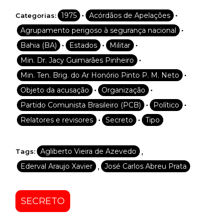
•
•
1975
Acórdãos de Apelações
Categorias:
•
Agrupamento perigoso à segurança nacional
•
•
•
Bahia (BA)
Estados
Militar
•
Min. Dr. Jacy Guimarães Pinheiro
•
Min. Ten. Brig. do Ar Honório Pinto P. M. Neto
•
•
Objeto da acusação
Organização
•
•
Partido Comunista Brasileiro (PCB)
Político
•
•
Relatores e revisores
Secreto
Tipo
,
Agliberto Vieira de Azevedo
Tags:
,
Ederval Araujo Xavier
José Carlos Abreu Prata
SECRETO