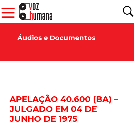
Áudios e Documentos
APELAÇÃO 40.600 (BA) –
JULGADO EM 04 DE
JUNHO DE 1975